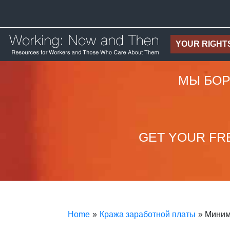
YOUR RIGHT
МЫ БОР
GET YOUR FR
Home
»
Кража заработной платы
» Миним