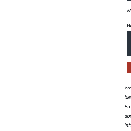
Wh
H
WNT
bas
Fr
app
inf