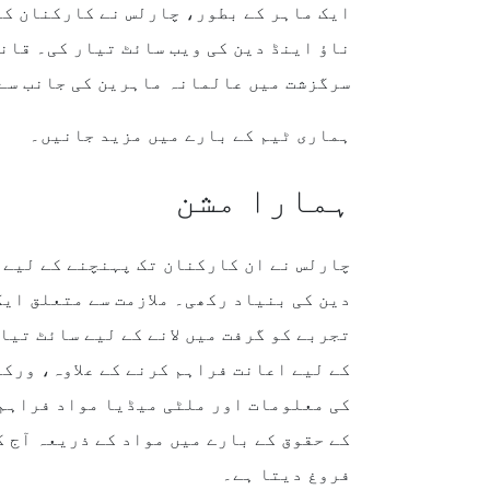
ایک ماہر کے بطور، چارلس نے کارکنان کے 
ناؤ اینڈ دین کی ویب سائٹ تیار کی۔ قانو
سرگزشت میں عالمانہ ماہرین کی جانب سے 
ہماری ٹیم کے بارے میں مزید جانیں۔
ہمارا مشن
چارلس نے ان کارکنان تک پہنچنے کے لیے ج
دین کی بنیاد رکھی۔ ملازمت سے متعلق ای
تجربے کو گرفت میں لانے کے لیے سائٹ تی
کے لیے اعانت فراہم کرنے کے علاوہ، ورک
کی معلومات اور ملٹی میڈیا مواد فراہم 
کے حقوق کے بارے میں مواد کے ذریعہ آج ک
فروغ دیتا ہے۔