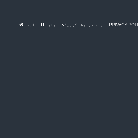
PRIVACY POL
ہم سے رابطہ کریں
بابت
اردو