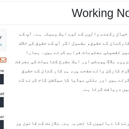
خیال رکھنے والوں کے لیے ایک وسیلہ ہے۔ آپ کے
y
ارکنان کے حقوق، بشمول اگر آپ کے حقوق کی خلاف
h
میں تفصیلی معلومات فراہم کرتے ہیں۔ ہمارا
ON
وں، بلاگ پوسٹس اور ایک مشرح کتابیات کی معرفت
رم کارکن والے صفحے پر، ہم کار کنان کے حقوق
me
رتے ہیں اور ملٹی میڈیا کا سیکشن کام کرنے کے
یں دریافت کرتا ہے۔
ail
er
نے کا دہائیوں کا تجربہ ہے۔ ملازمت کے قانون پر