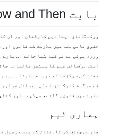
بابت Working Now and Then
ورکنگ: ناؤ اینڈ دین کارکنان اور ان کا 
حقوق نامی مضامین ملازمت کے قانون اور ک
ورزی ہوئی ہے تو کیا کیا جائے اس بارے 
اسکالر/طالب علم کا سیکشن عالمانہ جائز
محنت کی سرگزشت کو دریافت کرتا ہے۔ سرگ
کے سرگرم کارکنان کے لیے وسائل فراہم ک
بارے میں فنون، گانے، ویڈیوز اور کتاب
ہماری ٹیم
چارلس جوزف کو کارکنان کے پیسے وصول کر