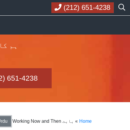
(212) 651-4238
ہم کا
2) 651-4238
Home
» بابت Working Now and Then
rdu