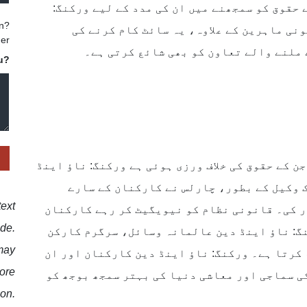
حقوق کو سمجھنے میں ان کی مدد کے لیے ورکنگ:
in?
نی ماہرین کے علاوہ، یہ سائٹ کام کرنے کی
er
ملنے والے تعاون کو بھی شائع کرتی ہے۔
u?
ن کے حقوق کی خلاف ورزی ہوئی ہے ورکنگ: ناؤ اینڈ
ک وکیل کے بطور، چارلس نے کارکنان کے سارے
text
ار کی۔ قانونی نظام کو نیویگیٹ کر رہے کارکنان
ide.
نگ: ناؤ اینڈ دین عالمانہ وسائل، سرگرم کارکن
may
کرتا ہے۔ ورکنگ: ناؤ اینڈ دین کارکنان اور ان
more
ی سماجی اور معاشی دنیا کی بہتر سمجھ بوجھ کو
ion.