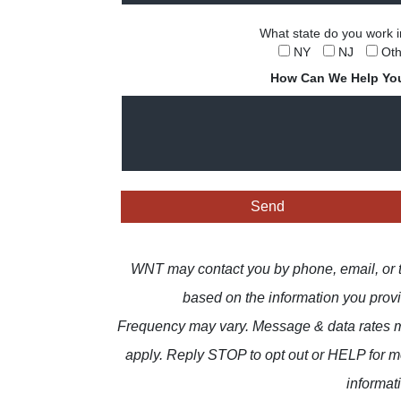
What state do you work 
NY
NJ
Oth
How Can We Help Yo
WNT may contact you by phone, email, or 
based on the information you prov
Frequency may vary. Message & data rates 
apply. Reply STOP to opt out or HELP for 
informat