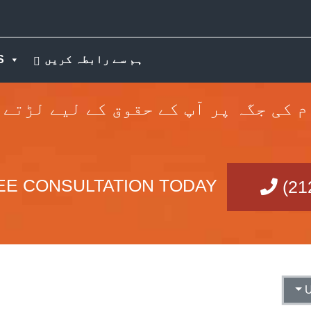
ہم سے رابطہ کریں
S
م کی جگہ پر آپ کے حقوق کے لیے لڑتے 
EE CONSULTATION TODAY
(21
U