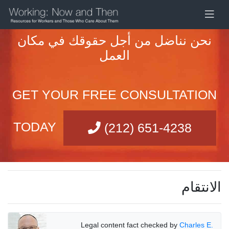
نحن نناضل من أجل حقوقك في مكان
العمل
GET YOUR FREE CONSULTATION
TODAY
(212) 651-4238
الانتقام
Legal content fact checked by
Charles E.